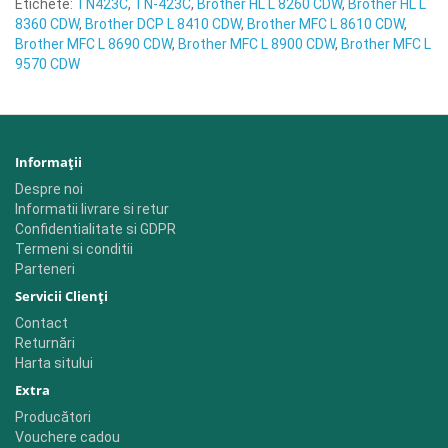
Etichete:
TN423C
,
TN-423C
,
Brother HL L 8260 CDW
,
Brother HL L
8360 CDW
,
Brother DCP L 8410 CDW
,
Brother MFC L 8610 CDW
,
Brother MFC L 8690 CDW
,
Brother MFC L 8900 CDW
,
Brother MFC L
9570 CDW
Informaţii
Despre noi
Informatii livrare si retur
Confidentialitate si GDPR
Termeni si conditii
Parteneri
Servicii Clienţi
Contact
Returnări
Harta sitului
Extra
Producători
Vouchere cadou