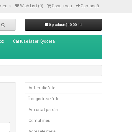
 meu
Wish List (0)
Coşul meu
Comandă
0 produs(e) - 0,00 Lei
rox
Cartuse laser Kyocera
Autentifică-te
Înregistrează-te
Am uitat parola
Contul meu
Adresele mele