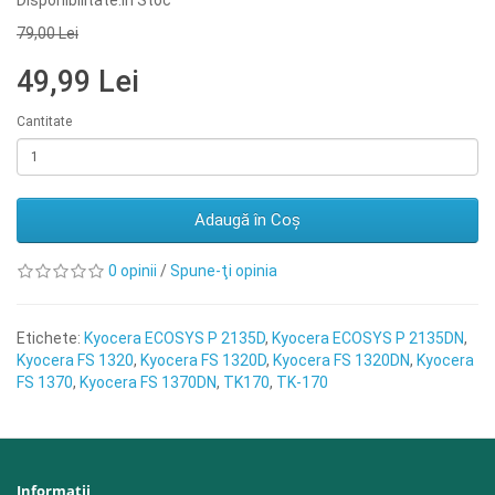
Disponibilitate:În Stoc
79,00 Lei
49,99 Lei
Cantitate
Adaugă în Coş
0 opinii
/
Spune-ţi opinia
Etichete:
Kyocera ECOSYS P 2135D
,
Kyocera ECOSYS P 2135DN
,
Kyocera FS 1320
,
Kyocera FS 1320D
,
Kyocera FS 1320DN
,
Kyocera
FS 1370
,
Kyocera FS 1370DN
,
TK170
,
TK-170
Informaţii