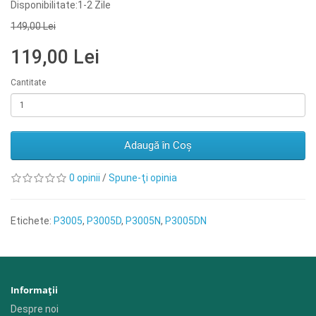
Disponibilitate:1-2 Zile
149,00 Lei
119,00 Lei
Cantitate
Adaugă în Coş
0 opinii
/
Spune-ţi opinia
Etichete:
P3005
,
P3005D
,
P3005N
,
P3005DN
Informaţii
Despre noi