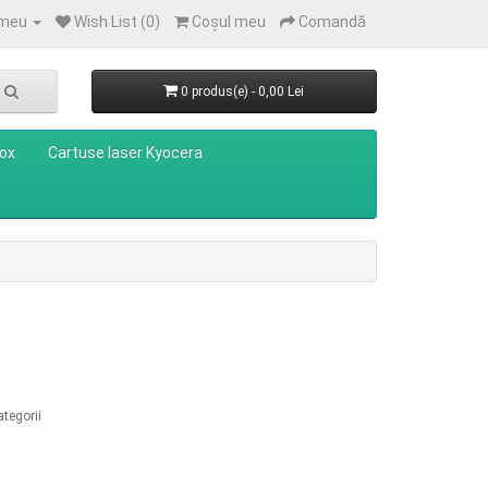
 meu
Wish List (0)
Coşul meu
Comandă
0 produs(e) - 0,00 Lei
rox
Cartuse laser Kyocera
tegorii