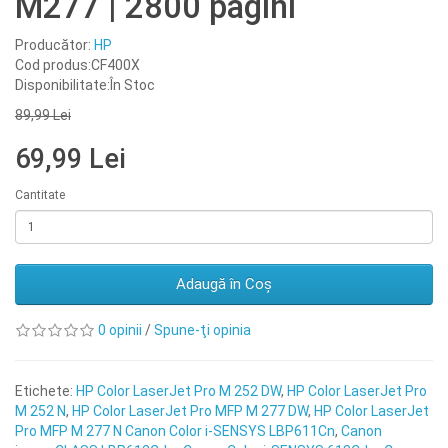
M277 | 2800 pagini
Producător:
HP
Cod produs:CF400X
Disponibilitate:În Stoc
89,99 Lei
69,99 Lei
Cantitate
Adaugă în Coş
0 opinii
/
Spune-ţi opinia
Etichete:
HP Color LaserJet Pro M 252 DW
,
HP Color LaserJet Pro
M 252 N
,
HP Color LaserJet Pro MFP M 277 DW
,
HP Color LaserJet
Pro MFP M 277 N Canon Color i-SENSYS LBP611Cn
,
Canon