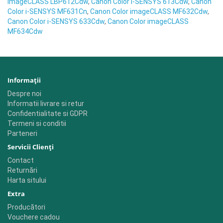
imageCLASS LBP612Cdw
,
Canon Color i-SENSYS 613Cdw
,
Canon
Color i-SENSYS MF631Cn
,
Canon Color imageCLASS MF632Cdw
,
Canon Color i-SENSYS 633Cdw
,
Canon Color imageCLASS
MF634Cdw
Informaţii
Despre noi
Informatii livrare si retur
Confidentialitate si GDPR
Termeni si conditii
Parteneri
Servicii Clienţi
Contact
Returnări
Harta sitului
Extra
Producători
Vouchere cadou