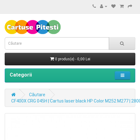
0 produs(e) - 0,00 Lei
Categorii
Căutare
CF400X CRG 045H | Cartus laser black HP Color M252 M277 | 2800